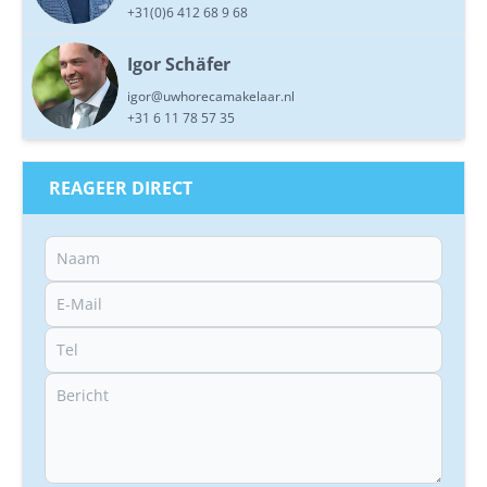
+31(0)6 412 68 9 68
Igor Schäfer
igor@uwhorecamakelaar.nl
+31 6 11 78 57 35
REAGEER DIRECT