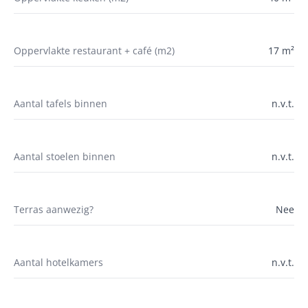
Oppervlakte restaurant + café (m2)
17 m²
Aantal tafels binnen
n.v.t.
Aantal stoelen binnen
n.v.t.
Terras aanwezig?
Nee
Aantal hotelkamers
n.v.t.