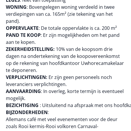
LEGES
: Niet van toepassing
WONING
: Bovengelegen woning verdeeld in twee
verdiepingen van ca. 165m² (zie tekening van het
pand).
OPPERVLAKTE
: De totale oppervlakte is ca. 200 m²
PAND TE KOOP
: Er zijn mogelijkheden om het pand
aan te kopen.
ZEKERHEIDSTELLING:
10% van de koopsom drie
dagen na ondertekening van de koopovereenkomst
op de rekening van hoofdkantoor Uwhorecamakelaar
te deponeren.
VERPLICHTINGEN:
Er zijn geen personeels noch
leveranciers verplichtingen.
AANVAARDING
: In overleg, korte termijn is eventueel
mogelijk.
BEZICHTIGING
: Uitsluitend na afspraak met ons hoofdk
BIJZONDERHEDEN
:
Allemans café met veel evenementen voor de deur
zoals Rooi kermis-Rooi volkoren Carnaval-