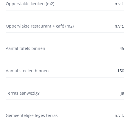
Oppervlakte keuken (m2)
n.v.t.
Oppervlakte restaurant + café (m2)
n.v.t.
Aantal tafels binnen
45
Aantal stoelen binnen
150
Terras aanwezig?
Ja
Gemeentelijke leges terras
n.v.t.