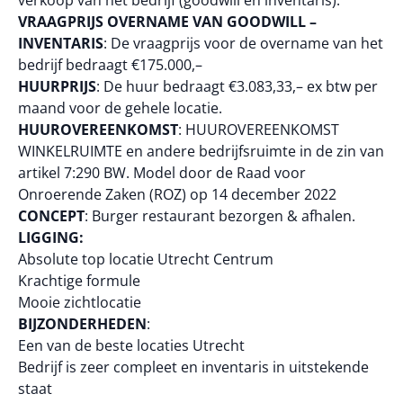
verkoop van het bedrijf (goodwill en inventaris).
VRAAGPRIJS OVERNAME VAN GOODWILL –
INVENTARIS
: De vraagprijs voor de overname van het
bedrijf bedraagt €175.000,–
HUURPRIJS
: De huur bedraagt €3.083,33,– ex btw per
maand voor de gehele locatie.
HUUROVEREENKOMST
: HUUROVEREENKOMST
WINKELRUIMTE en andere bedrijfsruimte in de zin van
artikel 7:290 BW. Model door de Raad voor
Onroerende Zaken (ROZ) op 14 december 2022
CONCEPT
: Burger restaurant bezorgen & afhalen.
LIGGING:
Absolute top locatie Utrecht Centrum
Krachtige formule
Mooie zichtlocatie
BIJZONDERHEDEN
:
Een van de beste locaties Utrecht
Bedrijf is zeer compleet en inventaris in uitstekende
staat