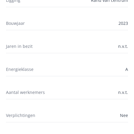
Ligging
Rand van centrum
Bouwjaar
2023
Jaren in bezit
n.v.t.
Energieklasse
A
Aantal werknemers
n.v.t.
Verplichtingen
Nee